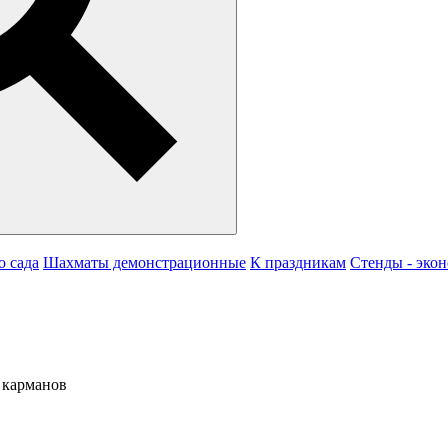
о сада
Шахматы демонстрационные
К праздникам
Стенды - эко
 карманов