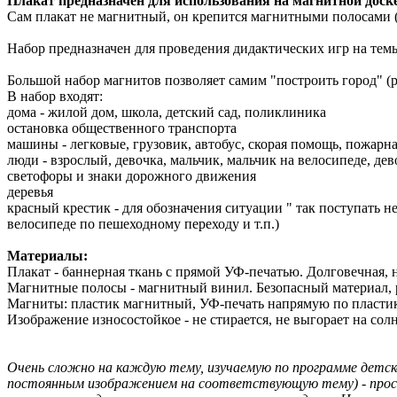
Плакат предназначен для использования на магнитной доске
Сам плакат не магнитный, он крепится магнитными полосами (
Набор предназначен для проведения дидактических игр на тем
Большой набор магнитов позволяет самим "построить город" (
В набор входят:
дома - жилой дом, школа, детский сад, поликлиника
остановка общественного транспорта
машины - легковые, грузовик, автобус, скорая помощь, пожарн
люди - взрослый, девочка, мальчик, мальчик на велосипеде, де
светофоры и знаки дорожного движения
деревья
красный крестик - для обозначения ситуации " так поступать не
велосипеде по пешеходному переходу и т.п.)
Материалы:
Плакат - баннерная ткань с прямой УФ-печатью. Долговечная, н
Магнитные полосы - магнитный винил. Безопасный материал, 
Магниты: пластик магнитный, УФ-печать напрямую по пластику
Изображение износостойкое - не стирается, не выгорает на сол
Очень сложно на каждую тему, изучаемую по программе детс
постоянным изображением на соответствующую тему) - прост