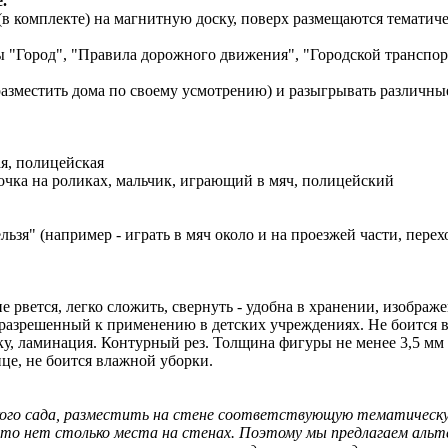
.
в комплекте) на магнитную доску, поверх размещаются тематич
ы "Город", "Правила дорожного движения", "Городской транспор
разместить дома по своему усмотрению) и разыгрывать различн
ая, полицейская
вочка на роликах, мальчик, играющий в мяч, полицейский
льзя" (например - играть в мяч около и на проезжей части, пере
е рвется, легко сложить, свернуть - удобна в хранении, изображ
разрешенный к применению в детских учреждениях. Не боится 
, ламинация. Контурный рез. Толщина фигуры не менее 3,5 мм 
нце, не боится влажной уборки.
кого сада, разместить на стене соответствующую тематическу
о нет столько места на стенах. Поэтому мы предлагаем альте