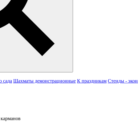
о сада
Шахматы демонстрационные
К праздникам
Стенды - эко
 карманов