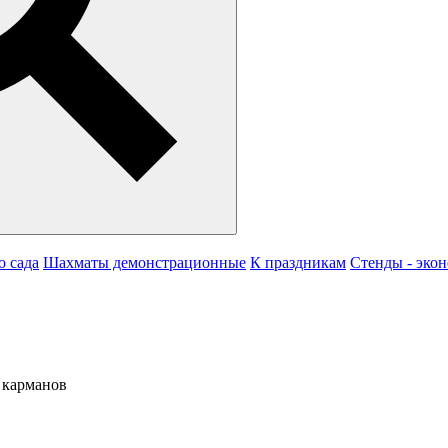
о сада
Шахматы демонстрационные
К праздникам
Стенды - эко
 карманов