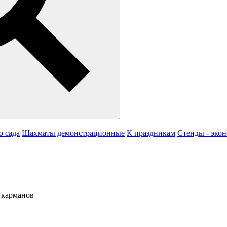
о сада
Шахматы демонстрационные
К праздникам
Стенды - эко
 карманов