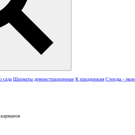
о сада
Шахматы демонстрационные
К праздникам
Стенды - эко
 карманов