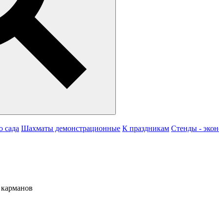
о сада
Шахматы демонстрационные
К праздникам
Стенды - эко
 карманов